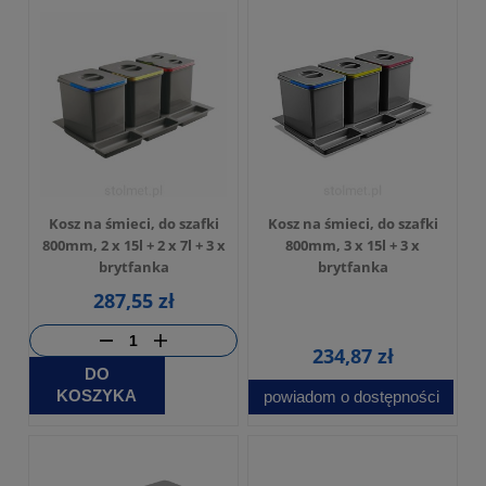
Kosz na śmieci, do szafki
Kosz na śmieci, do szafki
800mm, 2 x 15l + 2 x 7l + 3 x
800mm, 3 x 15l + 3 x
brytfanka
brytfanka
287,55 zł
234,87 zł
DO
KOSZYKA
powiadom o dostępności