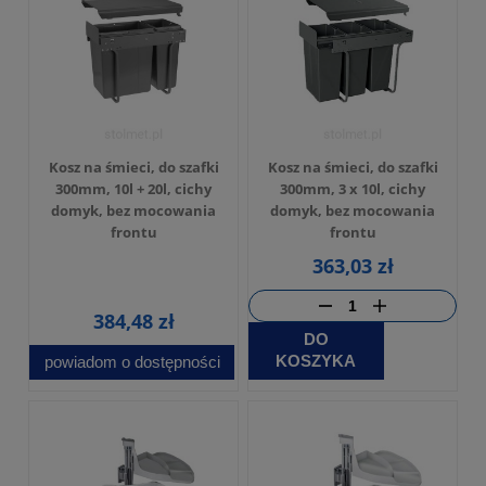
Kosz na śmieci, do szafki
Kosz na śmieci, do szafki
300mm, 10l + 20l, cichy
300mm, 3 x 10l, cichy
domyk, bez mocowania
domyk, bez mocowania
frontu
frontu
363,03 zł
384,48 zł
DO
KOSZYKA
powiadom o dostępności