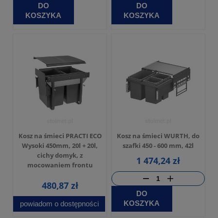
DO
DO
KOSZYKA
KOSZYKA
Kosz na śmieci PRACTI ECO
Kosz na śmieci WURTH, do
Wysoki 450mm, 20l + 20l,
szafki 450 - 600 mm, 42l
cichy domyk, z
1 474,24 zł
mocowaniem frontu
480,87 zł
DO
KOSZYKA
powiadom o dostępności