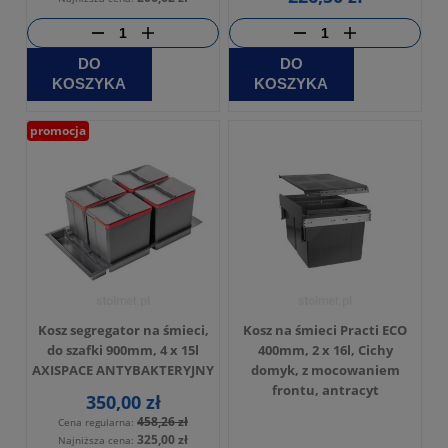
DO
DO
KOSZYKA
KOSZYKA
promocja
Kosz segregator na śmieci,
Kosz na śmieci Practi ECO
do szafki 900mm, 4 x 15l
400mm, 2 x 16l, Cichy
AXISPACE ANTYBAKTERYJNY
domyk, z mocowaniem
frontu, antracyt
350,00 zł
458,26 zł
Cena regularna:
325,00 zł
Najniższa cena: