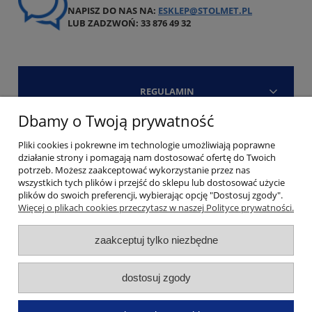
NAPISZ DO NAS NA:
ESKLEP@STOLMET.PL
LUB ZADZWOŃ: 33 876 49 32
REGULAMIN
Dbamy o Twoją prywatność
Strefa klienta
Pliki cookies i pokrewne im technologie umożliwiają poprawne
działanie strony i pomagają nam dostosować ofertę do Twoich
Kontakt
potrzeb. Możesz zaakceptować wykorzystanie przez nas
wszystkich tych plików i przejść do sklepu lub dostosować użycie
plików do swoich preferencji, wybierając opcję "Dostosuj zgody".
Więcej o plikach cookies przeczytasz w naszej Polityce prywatności.
zaakceptuj tylko niezbędne
Copyright Stolmet 2006 - 2026. All Rights Reserved
pokaż pełną wersję strony
dostosuj zgody