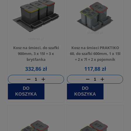
Kosz na śmieci, do szafki
Kosz na śmieci PRAKTIKO
900mm, 3 x 15l + 3 x
60, do szafki 600mm, 1 x 15l
brytfanka
+ 2 x 7l + 2 x pojemnik
332,86 zł
117,88 zł
DO
DO
KOSZYKA
KOSZYKA