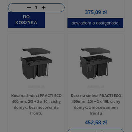
375,09 zł
DO
KOSZYKA
powiadom o dostępności
Kosz na śmieci PRACTI ECO
Kosz na śmieci PRACTI ECO
400mm, 20l + 2 x 10l, cichy
400mm, 20l + 2 x 10l, cichy
domyk, bez mocowania
domyk, z mocowaniem
frontu
frontu
452,58 zł