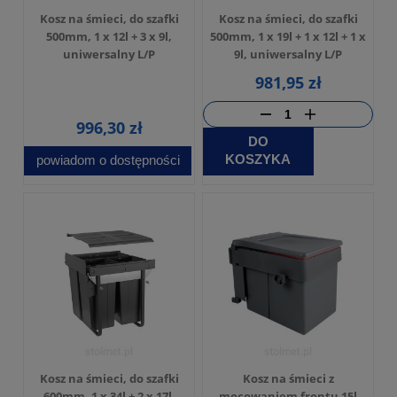
Kosz na śmieci, do szafki
Kosz na śmieci, do szafki
500mm, 1 x 12l + 3 x 9l,
500mm, 1 x 19l + 1 x 12l + 1 x
uniwersalny L/P
9l, uniwersalny L/P
981,95 zł
996,30 zł
DO
KOSZYKA
powiadom o dostępności
Kosz na śmieci, do szafki
Kosz na śmieci z
600mm, 1 x 34l + 2 x 17l,
mocowaniem frontu 15l