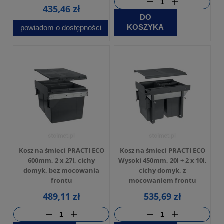
435,46 zł
DO
KOSZYKA
powiadom o dostępności
Kosz na śmieci PRACTI ECO
Kosz na śmieci PRACTI ECO
600mm, 2 x 27l, cichy
Wysoki 450mm, 20l + 2 x 10l,
domyk, bez mocowania
cichy domyk, z
frontu
mocowaniem frontu
489,11 zł
535,69 zł