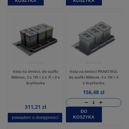
KOSZYKA
KOSZYKA
Kosz na śmieci, do szafki
Kosz na śmieci PRAKTIKO,
900mm, 2 x 15l + 2 x 7l + 3 x
do szafki 900mm, 3 x 15l + 3
brytfanka
x brytfanka
156,48 zł
311,21 zł
DO
KOSZYKA
powiadom o dostępności