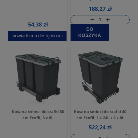
188,27 zł
54,38 zł
DO
KOSZYKA
powiadom o dostępności
Kosz na śmieci do szafki 30
Kosz na śmieci do szafki 40
cm Ecofil, 3 x 8L
cm Ecofil, 1 x 24L + 2 x 8L
522,24 zł