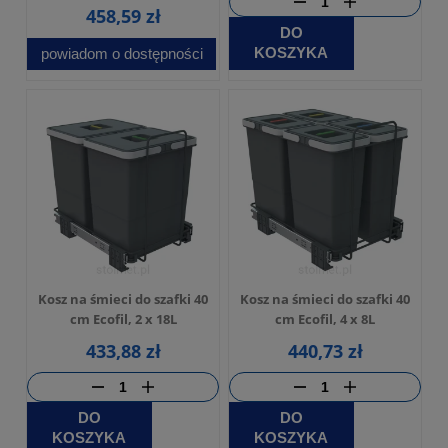
458,59 zł
DO
KOSZYKA
powiadom o dostępności
Kosz na śmieci do szafki 40
Kosz na śmieci do szafki 40
cm Ecofil, 2 x 18L
cm Ecofil, 4 x 8L
433,88 zł
440,73 zł
DO
DO
KOSZYKA
KOSZYKA