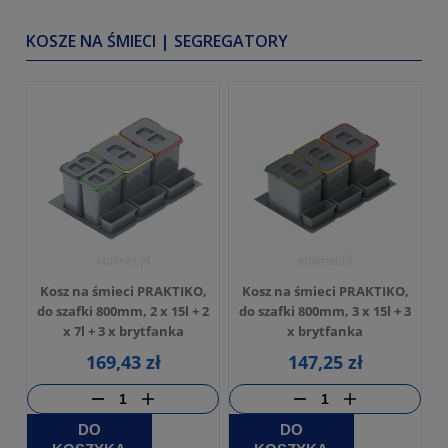
KOSZE NA ŚMIECI | SEGREGATORY
Kosz na śmieci PRAKTIKO,
Kosz na śmieci PRAKTIKO,
do szafki 800mm, 2 x 15l + 2
do szafki 800mm, 3 x 15l + 3
x 7l + 3 x brytfanka
x brytfanka
169,43 zł
147,25 zł
DO
DO