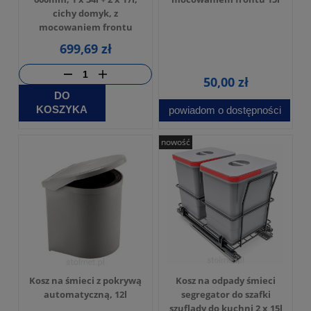
cichy domyk, z
mocowaniem frontu
699,69 zł
50,00 zł
DO
KOSZYKA
powiadom o dostępności
nowość
Kosz na śmieci z pokrywą
Kosz na odpady śmieci
automatyczną, 12l
segregator do szafki
szuflady do kuchni 2 x 15l