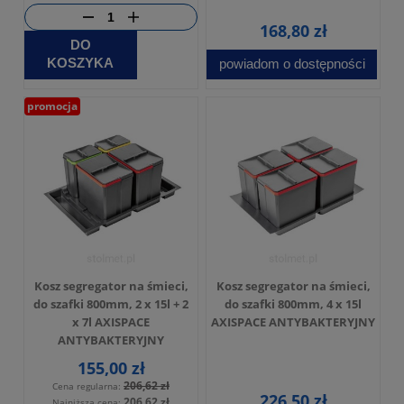
168,80 zł
DO
KOSZYKA
powiadom o dostępności
promocja
Kosz segregator na śmieci,
Kosz segregator na śmieci,
do szafki 800mm, 2 x 15l + 2
do szafki 800mm, 4 x 15l
x 7l AXISPACE
AXISPACE ANTYBAKTERYJNY
ANTYBAKTERYJNY
155,00 zł
206,62 zł
Cena regularna:
226,50 zł
206,62 zł
Najniższa cena: