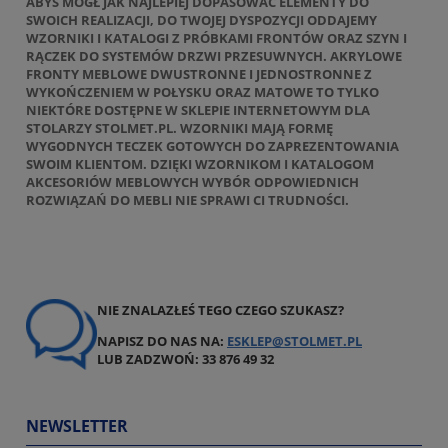
ABYŚ MÓGŁ JAK NAJLEPIEJ DOPASOWAĆ ELEMENTY DO
SWOICH REALIZACJI, DO TWOJEJ DYSPOZYCJI ODDAJEMY
WZORNIKI I KATALOGI Z PRÓBKAMI FRONTÓW ORAZ SZYN I
RĄCZEK DO SYSTEMÓW DRZWI PRZESUWNYCH. AKRYLOWE
FRONTY MEBLOWE DWUSTRONNE I JEDNOSTRONNE Z
WYKOŃCZENIEM W POŁYSKU ORAZ MATOWE TO TYLKO
NIEKTÓRE DOSTĘPNE W SKLEPIE INTERNETOWYM DLA
STOLARZY STOLMET.PL. WZORNIKI MAJĄ FORMĘ
WYGODNYCH TECZEK GOTOWYCH DO ZAPREZENTOWANIA
SWOIM KLIENTOM. DZIĘKI WZORNIKOM I KATALOGOM
AKCESORIÓW MEBLOWYCH WYBÓR ODPOWIEDNICH
ROZWIĄZAŃ DO MEBLI NIE SPRAWI CI TRUDNOŚCI.
NIE ZNALAZŁEŚ TEGO CZEGO SZUKASZ?
NAPISZ DO NAS NA:
ESKLEP@STOLMET.PL
LUB ZADZWOŃ: 33 876 49 32
NEWSLETTER