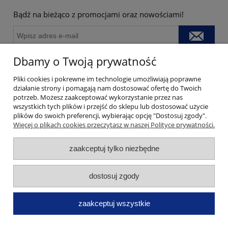
Bądź na bieżąco z promocjami oraz nowościami!
Zapisanie się do Newslettera jest równoznaczne z zapoznaniem się
Dbamy o Twoją prywatność
z regulaminem ochrony danych osobowych
Pliki cookies i pokrewne im technologie umożliwiają poprawne
działanie strony i pomagają nam dostosować ofertę do Twoich
potrzeb. Możesz zaakceptować wykorzystanie przez nas
wszystkich tych plików i przejść do sklepu lub dostosować użycie
plików do swoich preferencji, wybierając opcję "Dostosuj zgody".
Więcej o plikach cookies przeczytasz w naszej Polityce prywatności.
REGULAMIN
zaakceptuj tylko niezbędne
Strefa klienta
dostosuj zgody
Kontakt
zaakceptuj wszystkie