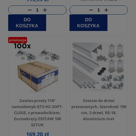
DO
DO
KOSZYKA
KOSZYKA
promocja
Zawias prosty 110°
Zestaw do drzwi
samodomyk GTV-HC SOFT-
przesuwnych, Szerokość 150
CLOSE, z prowadnikiem,
cm, 2 drzwi, RE-18,
Eurowkręty ZESTAW 100
Aluminium mat
SZTUK
169,20 zł