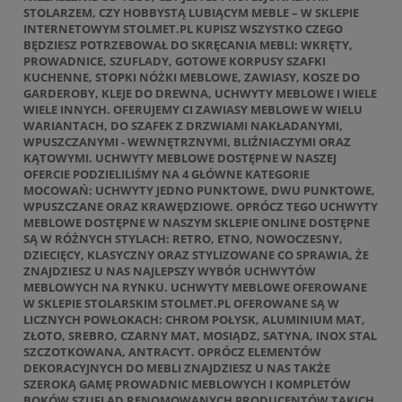
STOLARZEM, CZY HOBBYSTĄ LUBIĄCYM MEBLE – W SKLEPIE
INTERNETOWYM STOLMET.PL KUPISZ WSZYSTKO CZEGO
BĘDZIESZ POTRZEBOWAŁ DO SKRĘCANIA MEBLI: WKRĘTY,
PROWADNICE, SZUFLADY, GOTOWE KORPUSY SZAFKI
KUCHENNE, STOPKI NÓŻKI MEBLOWE, ZAWIASY, KOSZE DO
GARDEROBY, KLEJE DO DREWNA, UCHWYTY MEBLOWE I WIELE
WIELE INNYCH. OFERUJEMY CI ZAWIASY MEBLOWE W WIELU
WARIANTACH, DO SZAFEK Z DRZWIAMI NAKŁADANYMI,
WPUSZCZANYMI - WEWNĘTRZNYMI, BLIŹNIACZYMI ORAZ
KĄTOWYMI. UCHWYTY MEBLOWE DOSTĘPNE W NASZEJ
OFERCIE PODZIELILIŚMY NA 4 GŁÓWNE KATEGORIE
MOCOWAŃ: UCHWYTY JEDNO PUNKTOWE, DWU PUNKTOWE,
WPUSZCZANE ORAZ KRAWĘDZIOWE. OPRÓCZ TEGO UCHWYTY
MEBLOWE DOSTĘPNE W NASZYM SKLEPIE ONLINE DOSTĘPNE
SĄ W RÓŻNYCH STYLACH: RETRO, ETNO, NOWOCZESNY,
DZIECIĘCY, KLASYCZNY ORAZ STYLIZOWANE CO SPRAWIA, ŻE
ZNAJDZIESZ U NAS NAJLEPSZY WYBÓR UCHWYTÓW
MEBLOWYCH NA RYNKU. UCHWYTY MEBLOWE OFEROWANE
W SKLEPIE STOLARSKIM STOLMET.PL OFEROWANE SĄ W
LICZNYCH POWŁOKACH: CHROM POŁYSK, ALUMINIUM MAT,
ZŁOTO, SREBRO, CZARNY MAT, MOSIĄDZ, SATYNA, INOX STAL
SZCZOTKOWANA, ANTRACYT. OPRÓCZ ELEMENTÓW
DEKORACYJNYCH DO MEBLI ZNAJDZIESZ U NAS TAKŻE
SZEROKĄ GAMĘ PROWADNIC MEBLOWYCH I KOMPLETÓW
BOKÓW SZUFLAD RENOMOWANYCH PRODUCENTÓW TAKICH