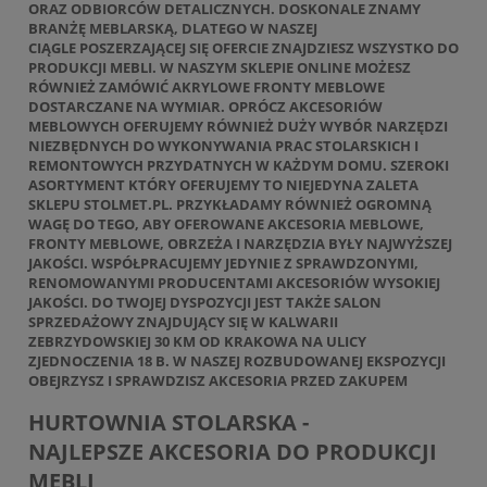
ORAZ ODBIORCÓW DETALICZNYCH. DOSKONALE ZNAMY
BRANŻĘ MEBLARSKĄ, DLATEGO W NASZEJ
CIĄGLE POSZERZAJĄCEJ SIĘ OFERCIE ZNAJDZIESZ WSZYSTKO DO
PRODUKCJI MEBLI. W NASZYM SKLEPIE ONLINE MOŻESZ
RÓWNIEŻ ZAMÓWIĆ AKRYLOWE FRONTY MEBLOWE
DOSTARCZANE NA WYMIAR. OPRÓCZ AKCESORIÓW
MEBLOWYCH OFERUJEMY RÓWNIEŻ DUŻY WYBÓR NARZĘDZI
NIEZBĘDNYCH DO WYKONYWANIA PRAC STOLARSKICH I
REMONTOWYCH PRZYDATNYCH W KAŻDYM DOMU. SZEROKI
ASORTYMENT KTÓRY OFERUJEMY TO NIEJEDYNA ZALETA
SKLEPU STOLMET.PL. PRZYKŁADAMY RÓWNIEŻ OGROMNĄ
WAGĘ DO TEGO, ABY OFEROWANE AKCESORIA MEBLOWE,
FRONTY MEBLOWE, OBRZEŻA I NARZĘDZIA BYŁY NAJWYŻSZEJ
JAKOŚCI. WSPÓŁPRACUJEMY JEDYNIE Z SPRAWDZONYMI,
RENOMOWANYMI PRODUCENTAMI AKCESORIÓW WYSOKIEJ
JAKOŚCI. DO TWOJEJ DYSPOZYCJI JEST TAKŻE SALON
SPRZEDAŻOWY ZNAJDUJĄCY SIĘ W KALWARII
ZEBRZYDOWSKIEJ 30 KM OD KRAKOWA NA ULICY
ZJEDNOCZENIA 18 B. W NASZEJ ROZBUDOWANEJ EKSPOZYCJI
OBEJRZYSZ I SPRAWDZISZ AKCESORIA PRZED ZAKUPEM
HURTOWNIA STOLARSKA -
NAJLEPSZE AKCESORIA DO PRODUKCJI
MEBLI