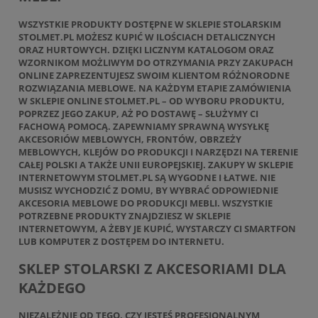
WSZYSTKIE PRODUKTY DOSTĘPNE W SKLEPIE STOLARSKIM
STOLMET.PL MOŻESZ KUPIĆ W ILOŚCIACH DETALICZNYCH
ORAZ HURTOWYCH. DZIĘKI LICZNYM KATALOGOM ORAZ
WZORNIKOM MOŻLIWYM DO OTRZYMANIA PRZY ZAKUPACH
ONLINE ZAPREZENTUJESZ SWOIM KLIENTOM RÓŻNORODNE
ROZWIĄZANIA MEBLOWE. NA KAŻDYM ETAPIE ZAMÓWIENIA
W SKLEPIE ONLINE STOLMET.PL – OD WYBORU PRODUKTU,
POPRZEZ JEGO ZAKUP, AŻ PO DOSTAWĘ – SŁUŻYMY CI
FACHOWĄ POMOCĄ. ZAPEWNIAMY SPRAWNĄ WYSYŁKĘ
AKCESORIÓW MEBLOWYCH, FRONTÓW, OBRZEŻY
MEBLOWYCH, KLEJÓW DO PRODUKCJI I NARZĘDZI NA TERENIE
CAŁEJ POLSKI A TAKŻE UNII EUROPEJSKIEJ. ZAKUPY W SKLEPIE
INTERNETOWYM STOLMET.PL SĄ WYGODNE I ŁATWE. NIE
MUSISZ WYCHODZIĆ Z DOMU, BY WYBRAĆ ODPOWIEDNIE
AKCESORIA MEBLOWE DO PRODUKCJI MEBLI. WSZYSTKIE
POTRZEBNE PRODUKTY ZNAJDZIESZ W SKLEPIE
INTERNETOWYM, A ŻEBY JE KUPIĆ, WYSTARCZY CI SMARTFON
LUB KOMPUTER Z DOSTĘPEM DO INTERNETU.
SKLEP STOLARSKI Z AKCESORIAMI DLA
KAŻDEGO
NIEZALEŻNIE OD TEGO, CZY JESTEŚ PROFESJONALNYM