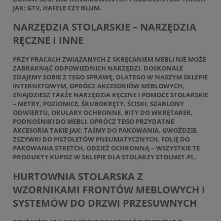
JAK: GTV, HAFELE CZY BLUM.
NARZĘDZIA STOLARSKIE – NARZĘDZIA
RĘCZNE I INNE
PRZY PRACACH ZWIĄZANYCH Z SKRĘCANIEM MEBLI NIE MOŻE
ZABRAKNĄĆ ODPOWIEDNICH NARZĘDZI. DOSKONALE
ZDAJEMY SOBIE Z TEGO SPRAWĘ, DLATEGO W NASZYM SKLEPIE
INTERNETOWYM, OPRÓCZ AKCESORIÓW MEBLOWYCH,
ZNAJDZIESZ TAKŻE NARZĘDZIA RĘCZNE I POMOCE STOLARSKIE
– METRY, POZIOMICE, ŚRUBOKRĘTY, ŚCISKI, SZABLONY
ODWIERTU, OKULARY OCHRONNE, BITY DO WKRĘTAREK,
PODNOŚNIKI DO MEBLI. OPRÓCZ TEGO PRZYDATNE
AKCESORIA TAKIE JAK: TAŚMY DO PAKOWANIA, GWOŹDZIE,
ZSZYWKI DO PISTOLETÓW PNEUMATYCZNYCH, FOLIĘ DO
PAKOWANIA STRETCH, ODZIEŻ OCHRONNĄ – WSZYSTKIE TE
PRODUKTY KUPISZ W
SKLEPIE DLA STOLARZY STOLMET.PL
.
HURTOWNIA STOLARSKA Z
WZORNIKAMI FRONTÓW MEBLOWYCH I
SYSTEMÓW DO DRZWI PRZESUWNYCH