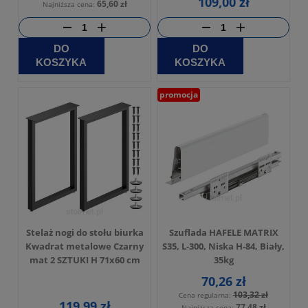
109,00 zł
65,60 zł
Najniższa cena:
DO
DO
KOSZYKA
KOSZYKA
promocja
Stelaż nogi do stołu biurka
Szuflada HAFELE MATRIX
Kwadrat metalowe Czarny
S35, L-300, Niska H-84, Biały,
mat 2 SZTUKI H 71x60 cm
35kg
70,26 zł
103,32 zł
Cena regularna:
119,99 zł
77,48 zł
Najniższa cena: