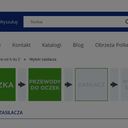
Wyszukaj
e
Kontakt
Katalogi
Blog
Obrzeża Polk
»
ie od A do Z
Wybór zasilacza
ZASILACZA