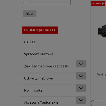
do
promocja
filtruj
PROMOCJA HAFELE
HÄFELE
Sprzedaż Hurtowa
Zawiasy meblowe i zatrzaski
Dystr
Uchwyty meblowe
Nogi i kółka
Akcesoria Tapicerskie