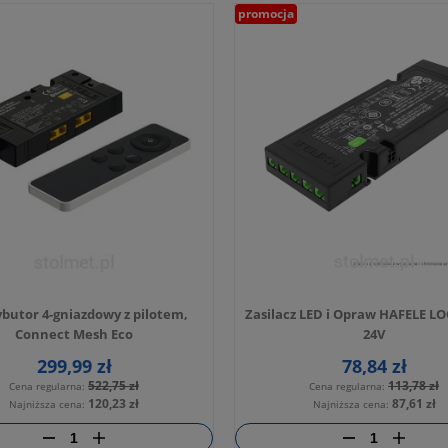
promocja
ybutor 4-gniazdowy z pilotem,
Zasilacz LED i Opraw HAFELE L
Connect Mesh Eco
24V
299,99 zł
78,84 zł
522,75 zł
113,78 zł
Cena regularna:
Cena regularna:
120,23 zł
87,61 zł
Najniższa cena:
Najniższa cena: