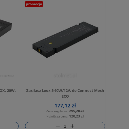
promocja
OOX, 20W,
Zasilacz Loox 5 60W/12V, do Connect Mesh
ECO
177,12 zł
295,20 zł
Cena regularna:
120,23 zł
Najniższa cena: