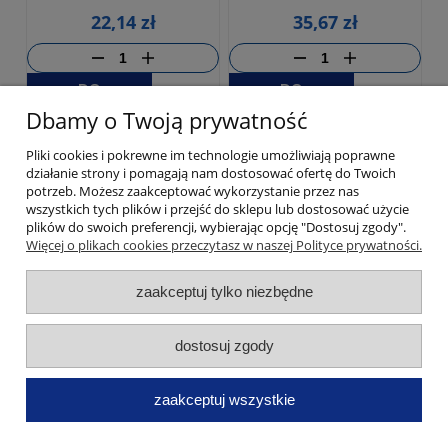
22,14 zł
35,67 zł
DO
DO
KOSZYKA
KOSZYKA
Dbamy o Twoją prywatność
Pliki cookies i pokrewne im technologie umożliwiają poprawne
promocja
działanie strony i pomagają nam dostosować ofertę do Twoich
potrzeb. Możesz zaakceptować wykorzystanie przez nas
wszystkich tych plików i przejść do sklepu lub dostosować użycie
plików do swoich preferencji, wybierając opcję "Dostosuj zgody".
Więcej o plikach cookies przeczytasz w naszej Polityce prywatności.
zaakceptuj tylko niezbędne
dostosuj zgody
Prowadnica kulkowa
Prowadnica kulkowa
500mm H-45mm, 30kg
500mm, H-45mm, 30kg,
samodomyk miękki domyk
zaakceptuj wszystkie
24,48 zł
43,05 zł
Cena regularna: