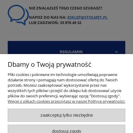
NIE ZNALAZŁEŚ TEGO CZEGO SZUKASZ?
NAPISZ DO NAS NA:
ESKLEP@STOLMET.PL
LUB ZADZWOŃ: 33 876 49 32
REGULAMIN
Dbamy o Twoją prywatność
Strefa klienta
Pliki cookies i pokrewne im technologie umożliwiają poprawne
działanie strony i pomagają nam dostosować ofertę do Twoich
Kontakt
potrzeb. Możesz zaakceptować wykorzystanie przez nas
wszystkich tych plików i przejść do sklepu lub dostosować użycie
plików do swoich preferencji, wybierając opcję "Dostosuj zgody".
Więcej o plikach cookies przeczytasz w naszej Polityce prywatności.
zaakceptuj tylko niezbędne
Copyright Stolmet 2006 - 2026. All Rights Reserved
pokaż pełną wersję strony
dostosuj zgody