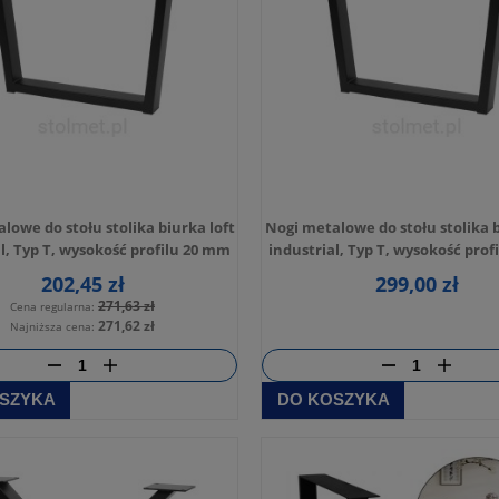
lowe do stołu stolika biurka loft
Nogi metalowe do stołu stolika b
l, Typ T, wysokość profilu 20 mm
industrial, Typ T, wysokość pro
202,45 zł
299,00 zł
271,63 zł
Cena regularna:
271,62 zł
Najniższa cena:
SZYKA
DO KOSZYKA