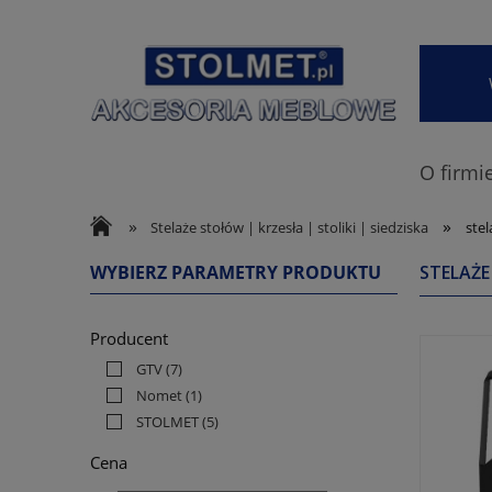
O firmi
»
»
Stelaże stołów | krzesła | stoliki | siedziska
stel
WYBIERZ PARAMETRY PRODUKTU
STELAŻ
Producent
GTV
(7)
Nomet
(1)
STOLMET
(5)
Cena