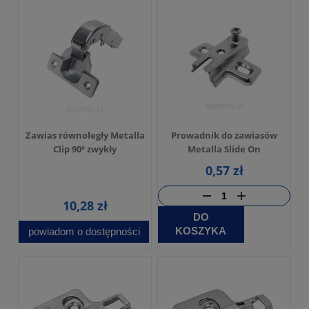
Zawias równoległy Metalla
Prowadnik do zawiasów
Clip 90º zwykły
Metalla Slide On
0,57 zł
10,28 zł
DO
KOSZYKA
powiadom o dostępności