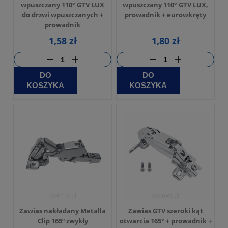
wpuszczany 110° GTV LUX
wpuszczany 110° GTV LUX,
do drzwi wpuszczanych +
prowadnik + eurowkręty
prowadnik
1,58 zł
1,80 zł
DO
DO
KOSZYKA
KOSZYKA
Zawias nakładany Metalla
Zawias GTV szeroki kąt
Clip 165º zwykły
otwarcia 165° + prowadnik +