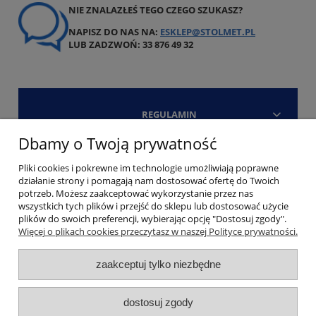
NIE ZNALAZŁEŚ TEGO CZEGO SZUKASZ?
NAPISZ DO NAS NA:
ESKLEP@STOLMET.PL
LUB ZADZWOŃ: 33 876 49 32
REGULAMIN
Dbamy o Twoją prywatność
Strefa klienta
Pliki cookies i pokrewne im technologie umożliwiają poprawne
działanie strony i pomagają nam dostosować ofertę do Twoich
Kontakt
potrzeb. Możesz zaakceptować wykorzystanie przez nas
wszystkich tych plików i przejść do sklepu lub dostosować użycie
plików do swoich preferencji, wybierając opcję "Dostosuj zgody".
Więcej o plikach cookies przeczytasz w naszej Polityce prywatności.
zaakceptuj tylko niezbędne
Copyright Stolmet 2006 - 2026. All Rights Reserved
pokaż pełną wersję strony
dostosuj zgody