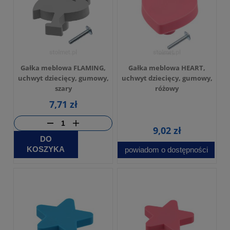
Gałka meblowa FLAMING,
Gałka meblowa HEART,
uchwyt dziecięcy, gumowy,
uchwyt dziecięcy, gumowy,
szary
różowy
7,71 zł
9,02 zł
DO
KOSZYKA
powiadom o dostępności