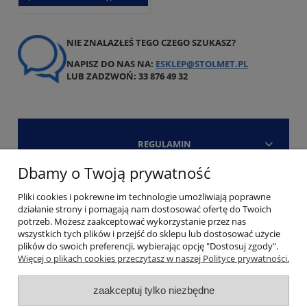
NIE ZNALAZŁEŚ TEGO CZEGO SZUKASZ?
NAPISZ DO NAS NA:
ESKLEP@STOLMET.PL
LUB ZADZWOŃ: 33 876 49 32
REGULAMIN
Dbamy o Twoją prywatność
Strefa klienta
Pliki cookies i pokrewne im technologie umożliwiają poprawne
działanie strony i pomagają nam dostosować ofertę do Twoich
Kontakt
potrzeb. Możesz zaakceptować wykorzystanie przez nas
wszystkich tych plików i przejść do sklepu lub dostosować użycie
plików do swoich preferencji, wybierając opcję "Dostosuj zgody".
Więcej o plikach cookies przeczytasz w naszej Polityce prywatności.
zaakceptuj tylko niezbędne
Copyright Stolmet 2006 - 2026. All Rights Reserved