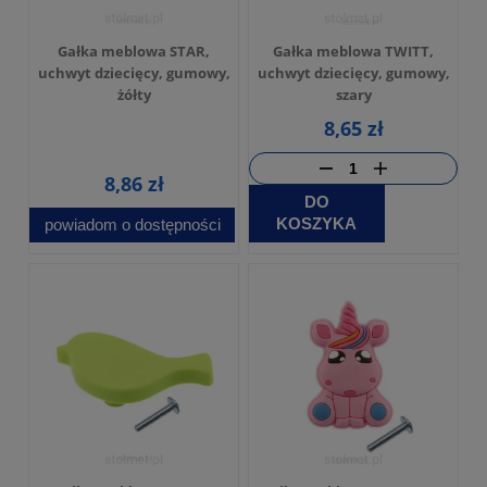
Gałka meblowa STAR,
Gałka meblowa TWITT,
uchwyt dziecięcy, gumowy,
uchwyt dziecięcy, gumowy,
żółty
szary
8,65 zł
8,86 zł
DO
KOSZYKA
powiadom o dostępności