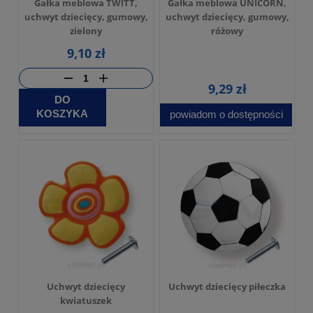
Gałka meblowa TWITT,
Gałka meblowa UNICORN,
uchwyt dziecięcy, gumowy,
uchwyt dziecięcy, gumowy,
zielony
różowy
9,10 zł
9,29 zł
DO
KOSZYKA
powiadom o dostępności
Uchwyt dziecięcy
Uchwyt dziecięcy piłeczka
kwiatuszek