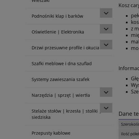
Wieszaki
Kosz ca
pe
Podnośniki klap i barków
kos
z 
Oświetlenie | Elektronika
mię
mak
Drzwi przesuwne profile i okucia
moż
Szafki meblowe i dna szuflad
Informac
Głę
Systemy zawieszania szafek
Wys
Sze
Narzędzia | sprzęt | wiertła
Stelaże stołów | krzesła | stoliki |
Dane te
siedziska
Szerokość
Przepusty kablowe
Ilość półe