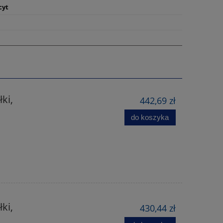
cyt
ki,
442,69 zł
do koszyka
ki,
430,44 zł