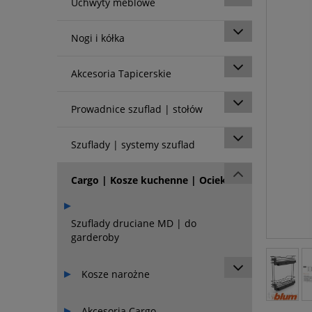
Uchwyty meblowe
Nogi i kółka
Akcesoria Tapicerskie
Prowadnice szuflad | stołów
Szuflady | systemy szuflad
Cargo | Kosze kuchenne | Ociekarki
Szuflady druciane MD | do
garderoby
Kosze narożne
Akcesoria Cargo