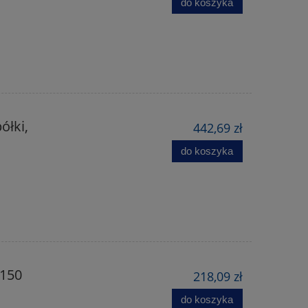
do koszyka
ółki,
442,69 zł
do koszyka
 150
218,09 zł
do koszyka