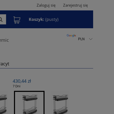
Zaloguj się
Zarejestruj się
Koszyk:
(pusty)
emic
racyt
430,44 zł
:
7 Dni