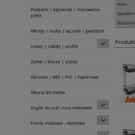
Kolor
Podpórki | kątowniki | mocowanie
Sposób 
półek
Rodzaj ko
Wkręty | śruby | łączniki | gwoździe
Produk
Listwy | cokoły | profile
Zamki | klucze | szyldy
Obrzeża | ABS | PVC | Papierowe
Okucia do stołów
Drążki do szaf i rury metalowe
Fronty meblowe - Akrylowe