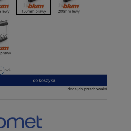
 lewy
150mm prawy
200mm lewy
prawy
szt.
do koszyka
dodaj do przechowalni
: