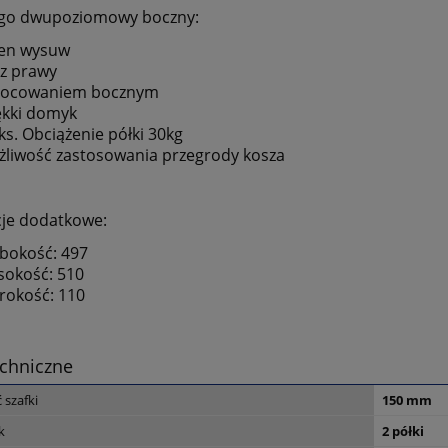
rgo dwupoziomowy boczny:
łen wysuw
z prawy
mocowaniem bocznym
kki domyk
s. Obciążenie półki 30kg
liwość zastosowania przegrody kosza
je dodatkowe:
bokość: 497
okość: 510
rokość: 110
chniczne
 szafki
150 mm
k
2 półki