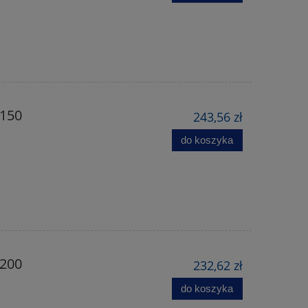
 150
243,56 zł
do koszyka
 200
232,62 zł
do koszyka