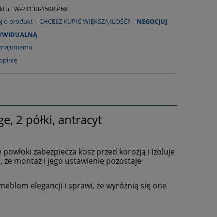
ktu:
W-2313B-150P.P68
aj o produkt – CHCESZ KUPIĆ WIĘKSZĄ ILOŚĆ? –
NEGOCJUJ
DYWIDUALNĄ
 znajomemu
opinię
, 2 półki, antracyt
powłoki zabezpiecza kosz przed korozją i izoluje
że montaż i jego ustawienie pozostaje
eblom elegancji i sprawi, że wyróżnią się one