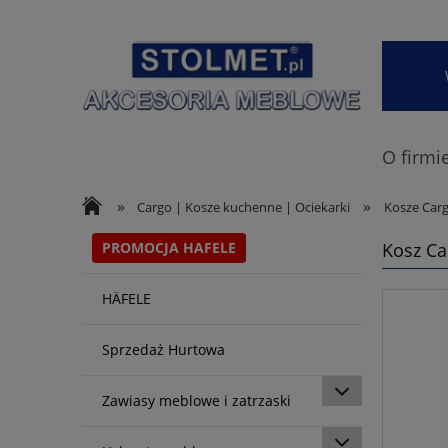
O firmi
»
»
Cargo | Kosze kuchenne | Ociekarki
Kosze Car
PROMOCJA HAFELE
Kosz Ca
HÄFELE
Sprzedaż Hurtowa
Zawiasy meblowe i zatrzaski