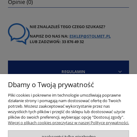
Opinie (0)
NIE ZNALAZŁEŚ TEGO CZEGO SZUKASZ?
NAPISZ DO NAS NA:
ESKLEP@STOLMET.PL
LUB ZADZWOŃ: 33 876 49 32
REGULAMIN
Dbamy o Twoją prywatność
Strefa klienta
Pliki cookies i pokrewne im technologie umożliwiają poprawne
działanie strony i pomagają nam dostosować ofertę do Twoich
Kontakt
potrzeb. Możesz zaakceptować wykorzystanie przez nas
wszystkich tych plików i przejść do sklepu lub dostosować użycie
plików do swoich preferencji, wybierając opcję "Dostosuj zgody".
Więcej o plikach cookies przeczytasz w naszej Polityce prywatności.
zaakceptuj tylko niezbędne