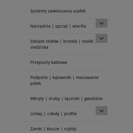
Systemy zawieszania szafek
Narzędzia | sprzęt | wiertła
Stelaże stołów | krzesła | stoliki |
siedziska
Przepusty kablowe
Podpórki | kątowniki | mocowanie
półek
Wkręty | śruby | łączniki | gwoździe
Listwy | cokoły | profile
Zamki | klucze | szyldy