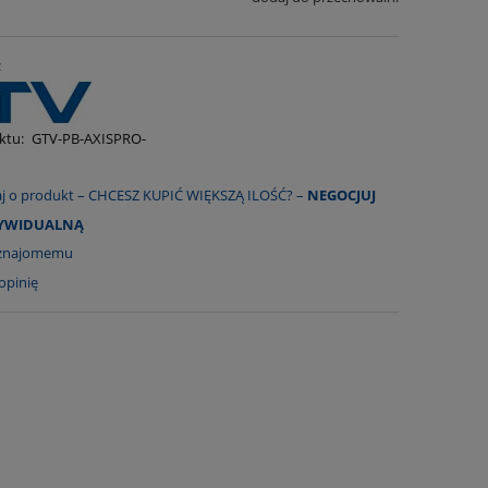
:
ktu:
GTV-PB-AXISPRO-
aj o produkt – CHCESZ KUPIĆ WIĘKSZĄ ILOŚĆ? –
NEGOCJUJ
DYWIDUALNĄ
 znajomemu
opinię