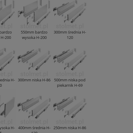
bardzo
550mm bardzo
300mm średnia H-
 H-200
wysoka H-200
120
ednia H-
300mm niska H-86
500mm niska pod
0
piekarnik H-69
soka H-
400mm średnia H-
250mm niska H-86
5
120