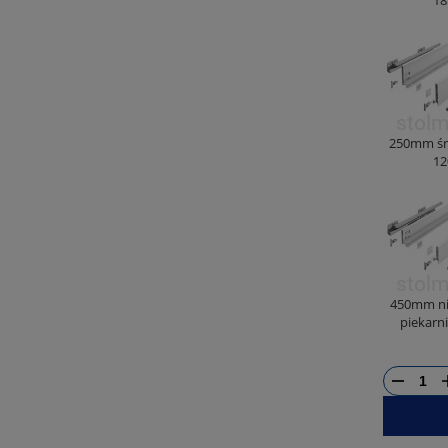
250mm śr
12
450mm ni
piekarn