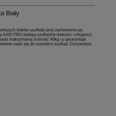
a Biały
ieńszych boków szuflady przy zachowaniu jej
y AXIS PRO dodają szufladzie lekkości i elegancji.
osiada maksymalną nośność 40kg co gwarantuje
ietnie nada się do szerokich szuflad. Dożywotnia