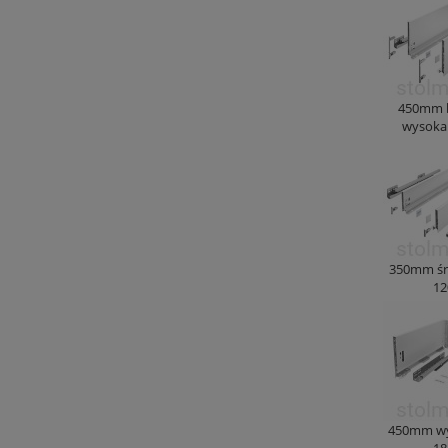
450mm 
wysoka
350mm śr
12
450mm wy
18