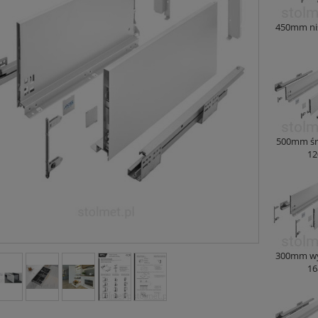
450mm ni
500mm śr
12
300mm wy
16