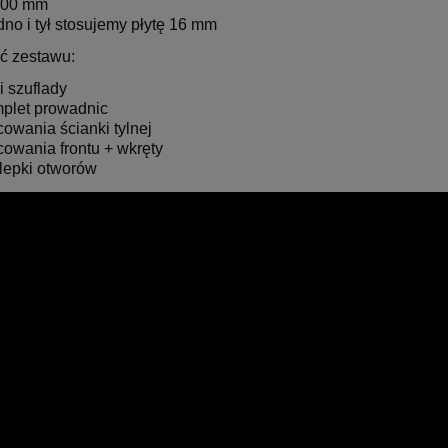
200 mm
dno i tył stosujemy płytę 16 mm
ć zestawu:
i szuflady
plet prowadnic
owania ścianki tylnej
owania frontu + wkręty
lepki otworów