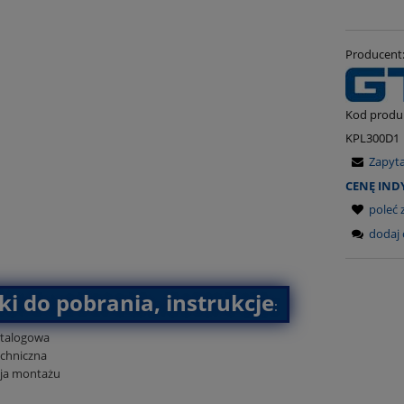
Producent
Kod produ
KPL300D1
Zapyt
CENĘ IN
poleć
dodaj 
iki do pobrania, instrukcje
:
katalogowa
echniczna
kcja montażu