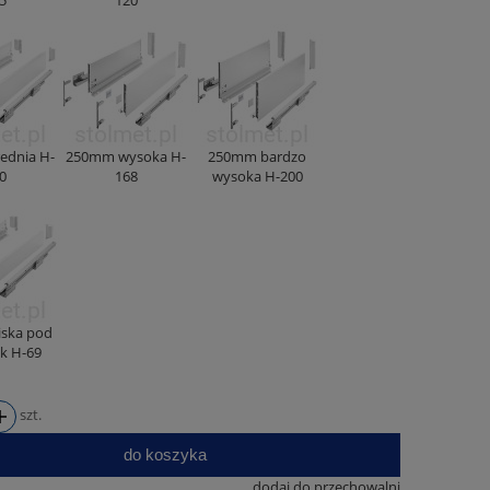
ednia H-
250mm wysoka H-
250mm bardzo
0
168
wysoka H-200
ska pod
ik H-69
szt.
do koszyka
dodaj do przechowalni