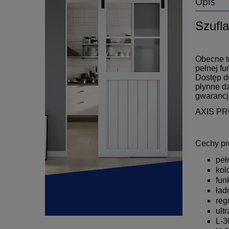
Opis
Szufl
Obecne t
pełnej fu
Dostęp d
płynne d
gwarancj
AXIS PRO
Cechy pr
peł
kolo
fun
ład
reg
ult
L-