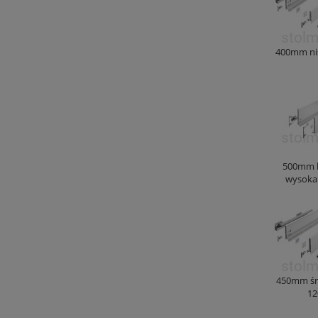
400mm ni
500mm 
wysoka
450mm śr
12