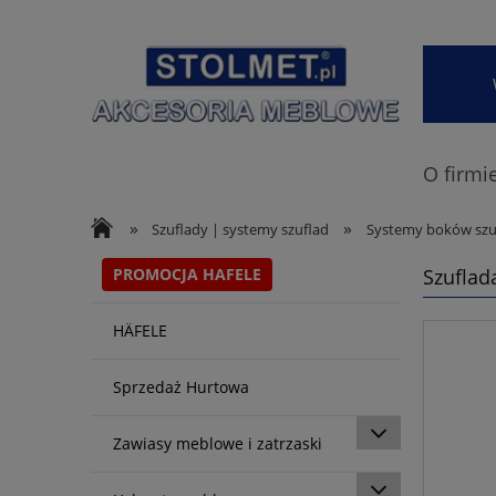
O firmi
»
»
Szuflady | systemy szuflad
Systemy boków szu
PROMOCJA HAFELE
Szuflad
HÄFELE
Sprzedaż Hurtowa
Zawiasy meblowe i zatrzaski