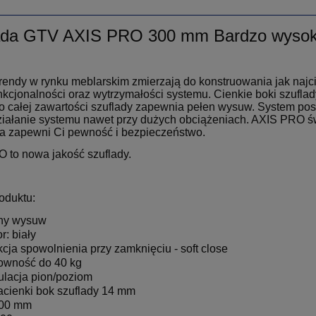
ada GTV AXIS PRO 300 mm Bardzo wysok
rendy w rynku meblarskim zmierzają do konstruowania jak najc
nkcjonalności oraz wytrzymałości systemu. Cienkie boki szuflad
o całej zawartości szuflady zapewnia pełen wysuw. System p
ziałanie systemu nawet przy dużych obciążeniach. AXIS PRO św
a zapewni Ci pewność i bezpieczeństwo.
 to nowa jakość szuflady.
oduktu:
ny wysuw
r: biały
kcja spowolnienia przy zamknięciu - soft close
owność do 40 kg
ulacja pion/poziom
racienki bok szuflady 14 mm
300 mm