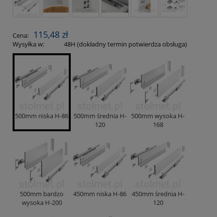
115,48 zł
Cena:
Wysyłka w:
48H (dokładny termin potwierdza obsługa)
500mm niska H-86
500mm średnia H-
500mm wysoka H-
120
168
500mm bardzo
450mm niska H-86
450mm średnia H-
wysoka H-200
120