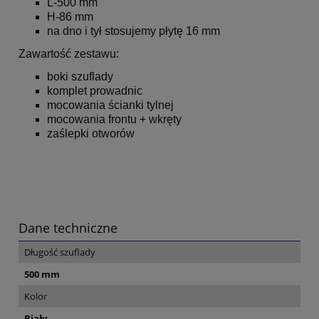
L-500 mm
H-86 mm
na dno i tył stosujemy płytę 16 mm
Zawartość zestawu:
boki szuflady
komplet prowadnic
mocowania ścianki tylnej
mocowania frontu + wkręty
zaślepki otworów
Dane techniczne
Długość szuflady
500 mm
Kolor
Biały