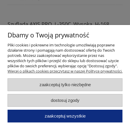
Szuflada AXIS PRO, L-350C, Wysoka, H-168,
Dbamy o Twoją prywatność
Antracyt, 40 kg
108,34 zł
Pliki cookies i pokrewne im technologie umożliwiają poprawne
działanie strony i pomagają nam dostosować ofertę do Twoich
do koszyka
potrzeb. Możesz zaakceptować wykorzystanie przez nas
wszystkich tych plików i przejść do sklepu lub dostosować użycie
plików do swoich preferencji, wybierając opcję "Dostosuj zgody".
Więcej o plikach cookies przeczytasz w naszej Polityce prywatności.
zaakceptuj tylko niezbędne
dostosuj zgody
Szuflada AXIS PRO, L-350, Bardzo wysoka, H-
zaakceptuj wszystkie
200, Antracyt, 40 kg
114,02 zł