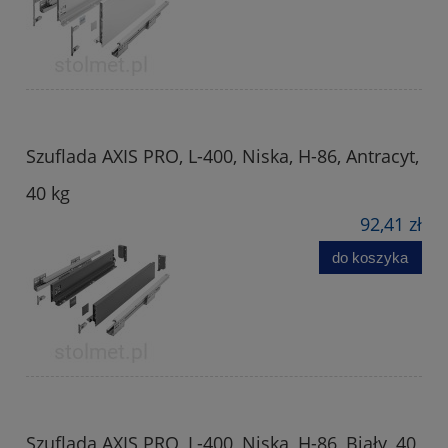
Szuflada AXIS PRO, L-400, Niska, H-86, Antracyt,
40 kg
92,41 zł
do koszyka
Szuflada AXIS PRO, L-400, Niska, H-86, Biały, 40