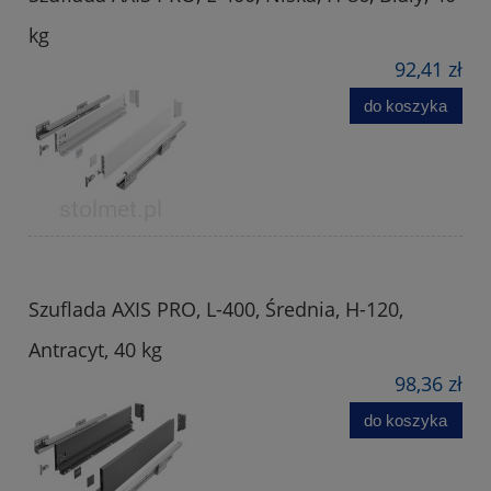
kg
92,41 zł
do koszyka
Szuflada AXIS PRO, L-400, Średnia, H-120,
Antracyt, 40 kg
98,36 zł
do koszyka