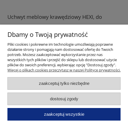
Uchwyt meblowy krawędziowy HEXI, do
docięcia, aluminium mat, 3,5 m
Dbamy o Twoją prywatność
57,48 zł
Pliki cookies i pokrewne im technologie umożliwiają poprawne
do koszyka
działanie strony i pomagają nam dostosować ofertę do Twoich
potrzeb. Możesz zaakceptować wykorzystanie przez nas
wszystkich tych plików i przejść do sklepu lub dostosować użycie
plików do swoich preferencji, wybierając opcję "Dostosuj zgody".
Więcej o plikach cookies przeczytasz w naszej Polityce prywatności.
zaakceptuj tylko niezbędne
Uchwyt meblowy krawędziowy HEXA, Kaszmir,
dostosuj zgody
160 mm
zaakceptuj wszystkie
10,33 zł
do koszyka