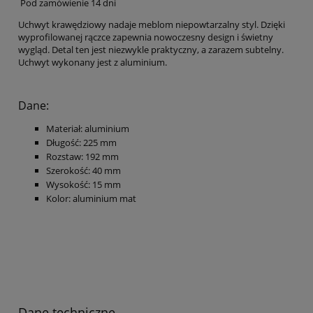
Pod zamówienie 14 dni
Uchwyt krawędziowy nadaje meblom niepowtarzalny styl. Dzięki
wyprofilowanej rączce zapewnia nowoczesny design i świetny
wygląd. Detal ten jest niezwykle praktyczny, a zarazem subtelny.
Uchwyt wykonany jest z aluminium.
Dane:
Materiał: aluminium
Długość: 225 mm
Rozstaw: 192 mm
Szerokość: 40 mm
Wysokość: 15 mm
Kolor: aluminium mat
Dane techniczne