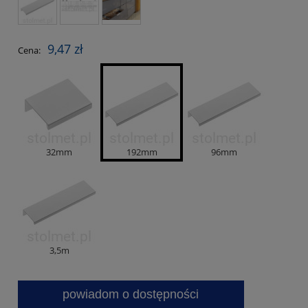
9,47 zł
Cena:
32mm
192mm
96mm
3,5m
powiadom o dostępności